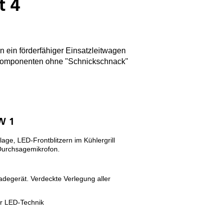
t 4
 ein förderfähiger Einsatzleitwagen
n Komponenten ohne "Schnickschnack"
W 1
age, LED-Frontblitzern im Kühlergrill
 Durchsagemikrofon.
ladegerät. Verdeckte Verlegung aller
r LED-Technik