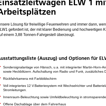
Einsatzleitwagen ELW 1 mi
Arbeitsplätzen
nsere Lösung für freiwillige Feuerwehren und immer dann, wenn
LW1 gefordert ist, der mit klarer Bedienung und hochwertige
uf einem 3,88 Tonnen-Fahrgestell überzeugt.
usstattungsliste (Auszug) und Optionen für EL
Sondersignalanlage von Hänsch, u.a. mit integrierter Martin-Horn-Anl
sowie Heckblitzern. Aufschaltung von Radio und Funk, zusätzliches
Rückfahrkamera mit Farbbildschirm
Voll integriertes 12 V.Batteriesystem mit Wechselrichter und Batterie
Stromleitungen.
Innenraum-Beleuchtung sowie Umfeldbeleuchtung in stromsparende
Offene Dachablage über dem Fahrerhaus