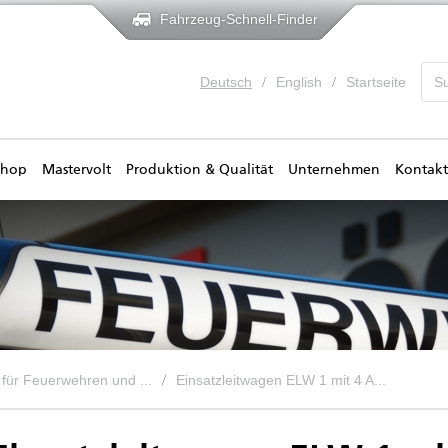
Fahrzeug-Schnell-Finder
Deutsch
English
Startseite
shop
Mastervolt
Produktion & Qualität
Unternehmen
Kontakt
für Feuerwehren und ...
Einsatzleitwagen ELW 1 mit 4 A...