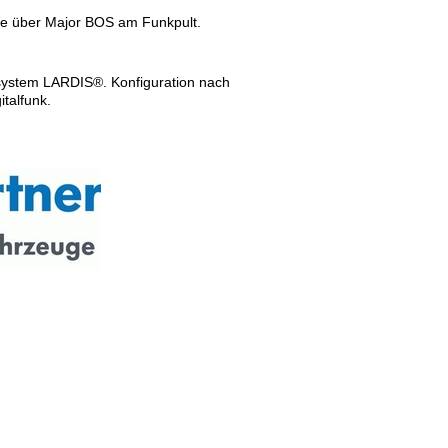
age über Major BOS am Funkpult.
system LARDIS®. Konfiguration nach
talfunk.