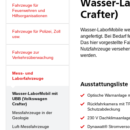
Wasser-L
Fahrzeuge für
Feuerwehren und
Crafter)
Hilfsorganisationen
Wasser-LaborMobile werd
Fahrzeuge für Polizei, Zoll
angefertigt. Bei Bedarf 
usw.
Das hier vorgestellte F
Nutzfahrzeuge versehe
Fahrzeuge zur
werden.
Verkehrsüberwachung
Mess- und
Laborfahrzeuge
Ausstattungsliste
Wasser-LaborMobil mit
Optische Warnanlage m
UBB (Volkswagen
Crafter)
Rückfahrkamera mit TFT
Schutzabdeckung
Messfahrzeuge in der
Geologie
230 V Dachklimaanlag
Luft-Messfahrzeuge
Dynawatt® Stromversor