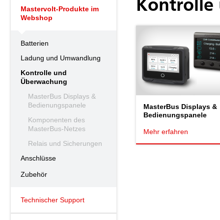
Kontroll
Mastervolt-Produkte im
Webshop
Batterien
Ladung und Umwandlung
Kontrolle und
Überwachung
MasterBus Displays &
Bedienungspanele
MasterBus Displays &
Bedienungspanele
Komponenten des
MasterBus-Netzes
Mehr erfahren
Relais und Sicherungen
Anschlüsse
Zubehör
Technischer Support