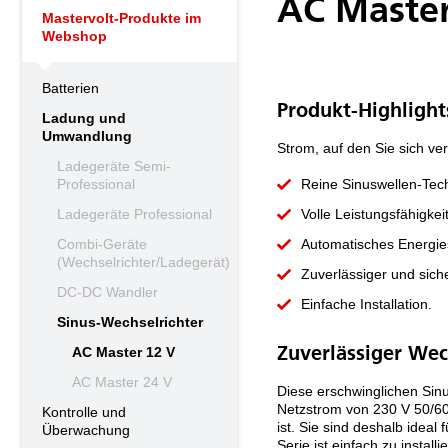
AC Master
Mastervolt-Produkte im
Webshop
Batterien
Produkt-Highlight
Ladung und
Umwandlung
Strom, auf den Sie sich ve
Ladegeräte Semi-
Professional
Reine Sinuswellen-Tech
Ladegeräte Professional
Volle Leistungsfähigke
Combi-Geräte
Automatisches Energies
(Wechselrichter/Ladegerät)
Zuverlässiger und siche
DC-DC Wandler
Einfache Installation.
Sinus-Wechselrichter
AC Master 12 V
Zuverlässiger We
AC Master 24 V
Diese erschwinglichen Sin
Netzstrom von 230 V 50/60
Kontrolle und
ist. Sie sind deshalb idea
Überwachung
Serie ist einfach zu instal