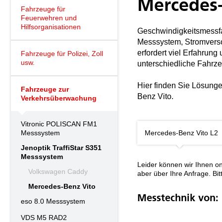
Mercedes-
Fahrzeuge für
Feuerwehren und
Hilfsorganisationen
Geschwindigkeitsmessfah
Messsystem, Stromvers
erfordert viel Erfahrun
Fahrzeuge für Polizei, Zoll
usw.
unterschiedliche Fahrz
Hier finden Sie Lösunge
Fahrzeuge zur
Benz Vito.
Verkehrsüberwachung
Vitronic POLISCAN FM1
Messsystem
Mercedes-Benz Vito L2
Jenoptik TraffiStar S351
Messsystem
Leider können wir Ihnen on
Volkswagen Caddy
aber über Ihre Anfrage. B
Mercedes-Benz Vito
Messtechnik von:
eso 8.0 Messsystem
VDS M5 RAD2