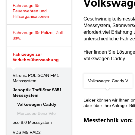
Volkswag
Fahrzeuge für
Feuerwehren und
Hilfsorganisationen
Geschwindigkeitsmessfah
Messsystem, Stromvers
erfordert viel Erfahrun
Fahrzeuge für Polizei, Zoll
usw.
unterschiedliche Fahrz
Hier finden Sie Lösunge
Fahrzeuge zur
Volkswagen Caddy.
Verkehrsüberwachung
Vitronic POLISCAN FM1
Messsystem
Volkswagen Caddy V
Jenoptik TraffiStar S351
Messsystem
Leider können wir Ihnen on
Volkswagen Caddy
aber über Ihre Anfrage. B
Mercedes-Benz Vito
Messtechnik von:
eso 8.0 Messsystem
VDS M5 RAD2