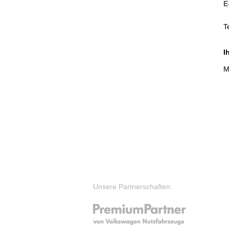
E
T
I
M
Unsere Partnerschaften: