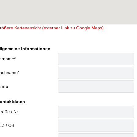
rößere Kartenansicht (externer Link zu Google Maps)
llgemeine Informationen
orname
*
achname
*
irma
ontaktdaten
traße / Nr.
LZ / Ort