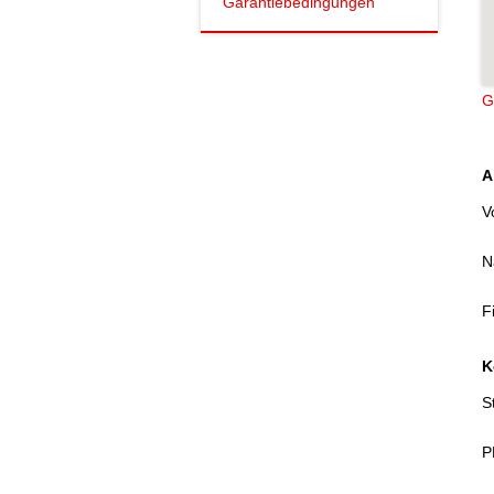
Garantiebedingungen
G
A
V
N
F
K
S
P