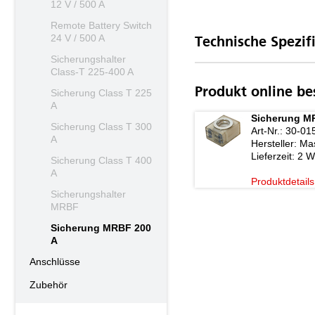
12 V / 500 A
Remote Battery Switch
24 V / 500 A
Technische Spezif
Sicherungshalter
Class-T 225-400 A
Produkt online be
Sicherung Class T 225
A
Sicherung MR
Sicherung Class T 300
Art-Nr.:
30-01
A
Hersteller:
Mas
Lieferzeit:
2 W
Sicherung Class T 400
A
Produktdetails
Sicherungshalter
MRBF
Sicherung MRBF 200
A
Anschlüsse
Zubehör