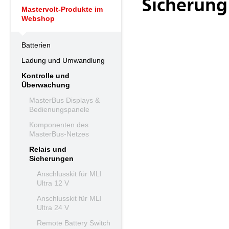
Sicherung
Mastervolt-Produkte im
Webshop
Batterien
Ladung und Umwandlung
Kontrolle und
Überwachung
MasterBus Displays &
Bedienungspanele
Komponenten des
MasterBus-Netzes
Relais und
Sicherungen
Anschlusskit für MLI
Ultra 12 V
Anschlusskit für MLI
Ultra 24 V
Remote Battery Switch