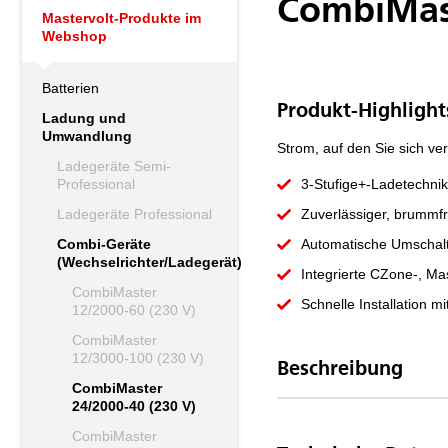
CombiMast
Mastervolt-Produkte im
Webshop
Batterien
Produkt-Highlight
Ladung und
Umwandlung
Strom, auf den Sie sich ve
Ladegeräte Semi-
Professional
3-Stufige+-Ladetechnik
Ladegeräte Professional
Zuverlässiger, brummfre
Combi-Geräte
Automatische Umschalt
(Wechselrichter/Ladegerät)
Integrierte CZone-, 
CombiMaster
Schnelle Installation m
12/2000-60 (230 V)
CombiMaster
12/3000-100 (230 V)
Beschreibung
CombiMaster
24/2000-40 (230 V)
CombiMaster