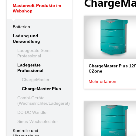
ChargeMas
Mastervolt-Produkte im
Webshop
Batterien
Ladung und
Umwandlung
Ladegeräte Semi-
Professional
Ladegeräte
ChargeMaster Plus 12/
Professional
CZone
ChargeMaster
Mehr erfahren
ChargeMaster Plus
Combi-Geräte
(Wechselrichter/Ladegerät)
DC-DC Wandler
Sinus-Wechselrichter
Kontrolle und