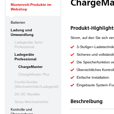
ChargeMas
Mastervolt-Produkte im
Webshop
Batterien
Produkt-Highlight
Ladung und
Umwandlung
Strom, auf den Sie sich ve
Ladegeräte Semi-
Professional
3-Stufige+-Ladetechnik
Ladegeräte
Sicheres und vollstän
Professional
Die Speicherfunktion v
ChargeMaster
Übersichtliches Kontrol
ChargeMaster Plus
Einfache Installation.
Combi-Geräte
Eingebaute System-Funk
(Wechselrichter/Ladegerät)
DC-DC Wandler
Beschreibung
Sinus-Wechselrichter
Kontrolle und