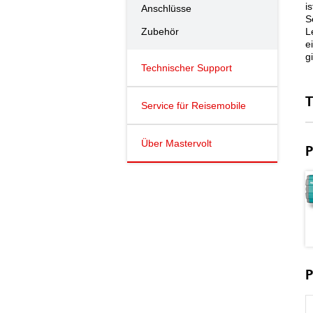
i
Anschlüsse
S
Zubehör
L
e
g
Technischer Support
T
Service für Reisemobile
Über Mastervolt
P
P