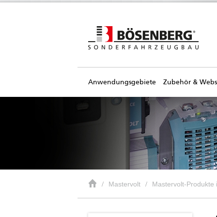
Anwendungsgebiete
Zubehör & Web
Mastervolt
Mastervolt-Produkte
AC Master 24/700 (230 V)