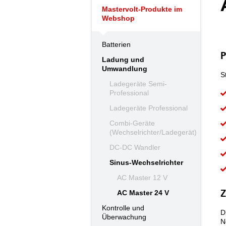
Mastervolt-Produkte im
Webshop
Batterien
P
Ladung und
Umwandlung
S
Ladegeräte Semi-
Professional
Ladegeräte Professional
Combi-Geräte
(Wechselrichter/Ladegerät)
DC-DC Wandler
Sinus-Wechselrichter
AC Master 12 V
AC Master 24 V
Z
Kontrolle und
D
Überwachung
N