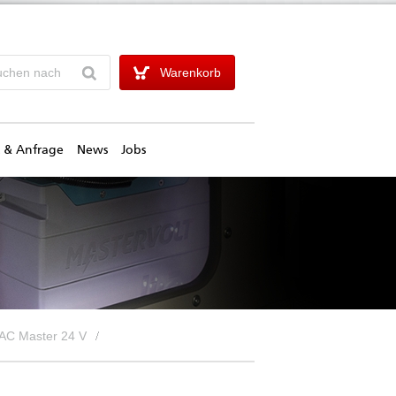
Warenkorb
 & Anfrage
News
Jobs
AC Master 24 V