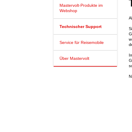
Mastervolt-Produkte im
Webshop
A
Technischer Support
S
G
w
Service für Reisemobile
d
I
Über Mastervolt
G
s
N