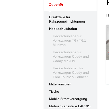
Zubehör
H
Ersatzteile für
Fahrzeugeinrichtungen
Heckschubladen
Heckschublade für
Volkswagen T6 / T6.1
Multivan
Heckschublade für
Volkswagen Caddy und
Caddy Maxi IV
Heckschubladen für
Volkswagen Caddy und
Ford Tourneo Connect
Mittelkonsolen
Tische
Mobile Stromversorgung
Mobile Stabsstelle LARDIS