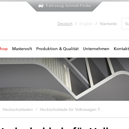
Fahrzeug-Schnell-Finder
Deutsch
English
Startseite
shop
Mastervolt
Produktion & Qualität
Unternehmen
Kontakt
Heckschubladen
Heckschublade für Volkswagen T...