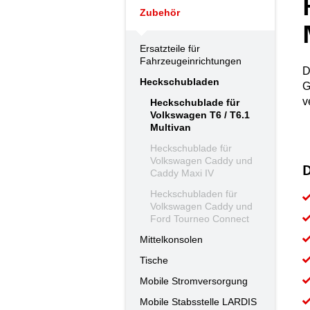
Zubehör
Ersatzteile für
Fahrzeugeinrichtungen
D
Heckschubladen
G
v
Heckschublade für
Volkswagen T6 / T6.1
Multivan
Heckschublade für
Volkswagen Caddy und
D
Caddy Maxi IV
Heckschubladen für
Volkswagen Caddy und
Ford Tourneo Connect
Mittelkonsolen
Tische
Mobile Stromversorgung
Mobile Stabsstelle LARDIS