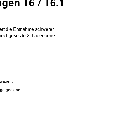
gen T6 / T6.1
tert die Entnahme schwerer
s hochgesetzte 2. Ladeebene
swagen.
ge geeignet.