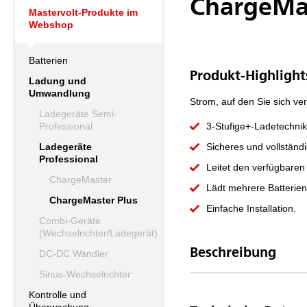
ChargeMas
Mastervolt-Produkte im
Webshop
Batterien
Produkt-Highlight
Ladung und
Umwandlung
Strom, auf den Sie sich ve
Ladegeräte Semi-
Professional
3-Stufige+-Ladetechnik
Ladegeräte
Sicheres und vollstän
Professional
Leitet den verfügbaren 
ChargeMaster
Lädt mehrere Batterien
ChargeMaster Plus
Einfache Installation.
Combi-Geräte
(Wechselrichter/Ladegerät)
Beschreibung
DC-DC Wandler
Sinus-Wechselrichter
Kontrolle und