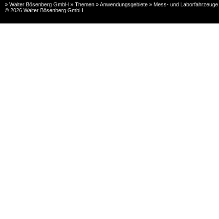
» Walter Bösenberg GmbH » Themen » Anwendungsgebiete » Mess- und Laborfahrzeuge 
© 2026 Walter Bösenberg GmbH