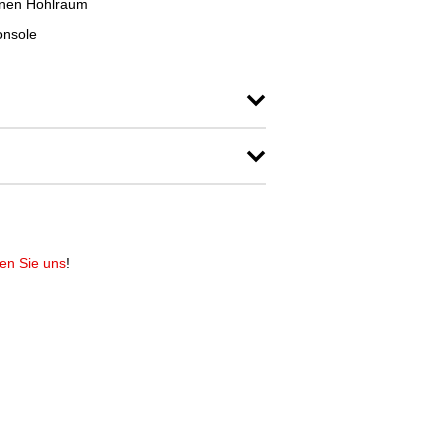
einen Hohlraum
onsole
ren Sie uns
!