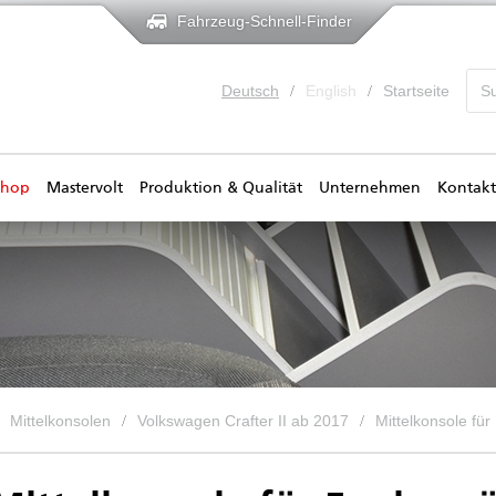
Fahrzeug-Schnell-Finder
Deutsch
English
Startseite
shop
Mastervolt
Produktion & Qualität
Unternehmen
Kontakt
Mittelkonsolen
Volkswagen Crafter II ab 2017
Mittelkonsole fü