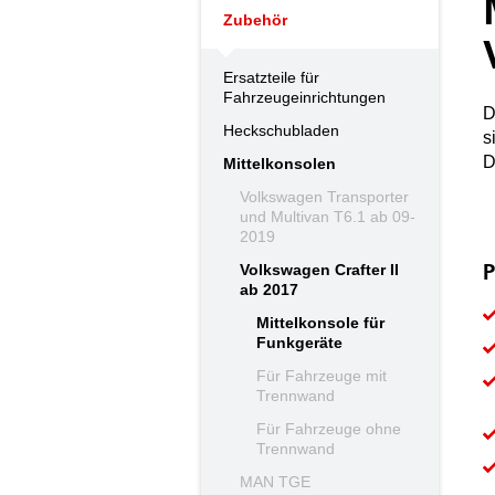
Zubehör
Ersatzteile für
Fahrzeugeinrichtungen
D
Heckschubladen
s
D
Mittelkonsolen
Volkswagen Transporter
und Multivan T6.1 ab 09-
2019
Volkswagen Crafter II
P
ab 2017
Mittelkonsole für
Funkgeräte
Für Fahrzeuge mit
Trennwand
Für Fahrzeuge ohne
Trennwand
MAN TGE