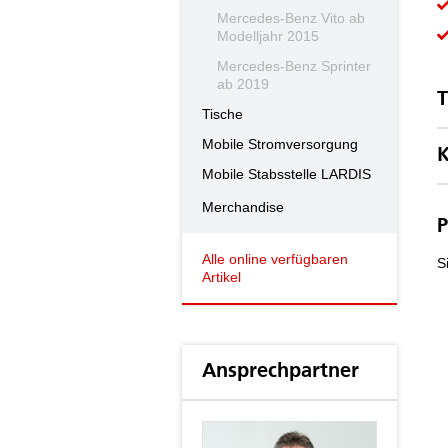
Mercedes-Benz Vito ab
Modelljahr 2015
Mercedes-Benz Sprinter
ab 2019
T
Tische
Mobile Stromversorgung
K
Mobile Stabsstelle LARDIS
Merchandise
P
Alle online verfügbaren
S
Artikel
Ansprechpartner