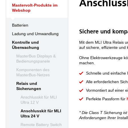
Anschlussk
Mastervolt-Produkte im
Webshop
Batterien
Sichere und kompa
Ladung und Umwandlung
Kontrolle und
Mit dem MLI Ultra Relais u
Überwachung
auf sichere, effiziente und
MasterBus Displays &
Ohne Elektrowerkzeuge könn
Bedienungspanele
machen.
Komponenten des
Schnelle und einfache I
MasterBus-Netzes
Alle erforderlichen Sich
Relais und
Sicherungen
Vormontiert auf einer 
Anschlusskit für MLI
Perfekte Passform für
Ultra 12 V
Anschlusskit für MLI
* Die Class T Sicherung ist
Ultra 24 V
Anforderungen Ihrer Install
Remote Battery Switch