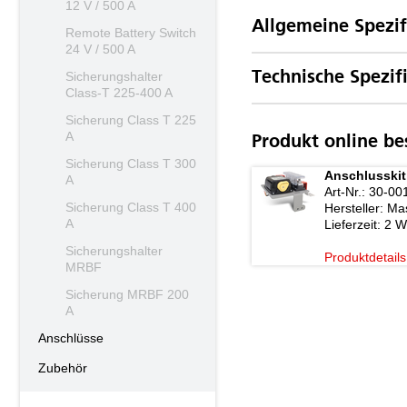
12 V / 500 A
Allgemeine Spezif
Remote Battery Switch
24 V / 500 A
Sicherungshalter
Technische Spezif
Class-T 225-400 A
Sicherung Class T 225
A
Produkt online be
Sicherung Class T 300
Anschlusskit 
A
Art-Nr.:
30-00
Sicherung Class T 400
Hersteller:
Mas
A
Lieferzeit:
2 W
Sicherungshalter
Produktdetails
MRBF
Sicherung MRBF 200
A
Anschlüsse
Zubehör